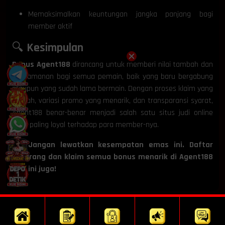
Memaksimalkan keuntungan jangka panjang bagi
member aktif
🔍
Kesimpulan
Bonus Agent188
dirancang untuk memberi nilai tambah dan
kenyamanan bagi semua pemain, baik yang baru bergabung
maupun yang sudah lama bermain. Dengan proses klaim yang
mudah, variasi promo yang menarik, dan transparansi syarat,
Agent188 benar-benar menjadi salah satu situs judi online
yang paling loyal terhadap para member-nya.
🎯
Jangan lewatkan kesempatan emas ini. Daftar
sekarang dan klaim semua bonus menarik di Agent188
hari ini juga!
Copyright ©
agent188
, All rights reserved.