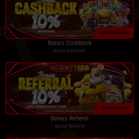
Lihat rincian
Bonus Cashback
Bonus Cashback
Lihat rincian
Bonus Referal
Bonus Referral